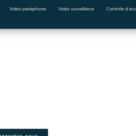
Vidéo parlaphonie
Vidéo surveillance
Contrôle d’ac
ualifié à Kraainem
on de vos installations électriques