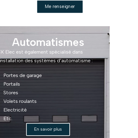
Me renseigner
Automatismes
K Elec est également spécialisé dans
’installation des systèmes d’automatisme :
Portes de garage
Portails
Stores
Volets roulants
Electricité
Etc.
En savoir plus