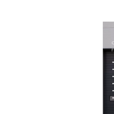
C
l
ur le contrôle d’accès des bâtiments. Grâce
iciez d’un système sécurisé et pratique