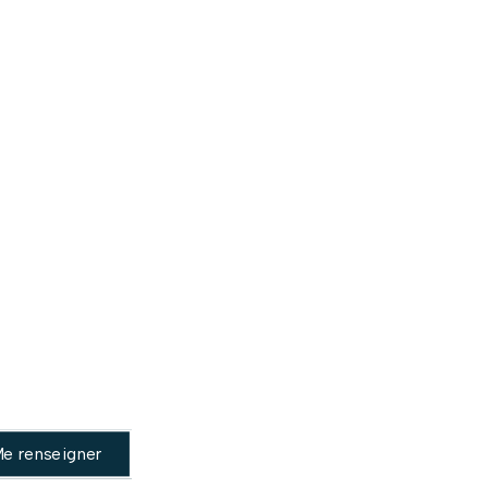
aux photovoltaïques et ses environs, vous
étique.
ques performants
 empreinte carbone
rgétique
tifiés
e renseigner