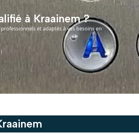
alifié à Kraainem ?
es professionnels et adaptés à vos besoins en
!
 Kraainem