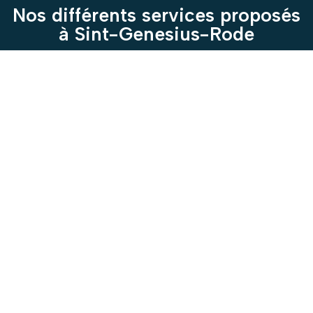
Nos différents services proposés
à Sint-Genesius-Rode
Photovoltaïque
CK Elec, expert en installation de
panneaux photovoltaïques et ses
environs, vous accompagne dans
votre transition énergétique.
Installation de panneaux
photovoltaïques performants