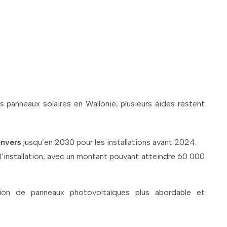
s disponibles pour l'instal
solaires à Beersel !
es panneaux solaires en Wallonie, plusieurs aides restent
envers
jusqu’en 2030 pour les installations avant 2024.
r l’installation, avec un montant pouvant atteindre 60 000
tion de panneaux photovoltaïques plus abordable et