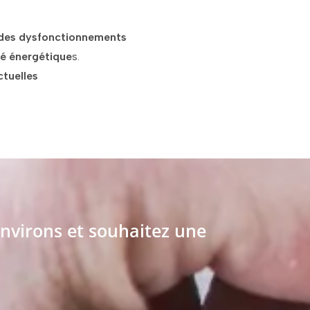
 des dysfonctionnements
té énergétique
s.
tuelles
nvirons et souhaitez une